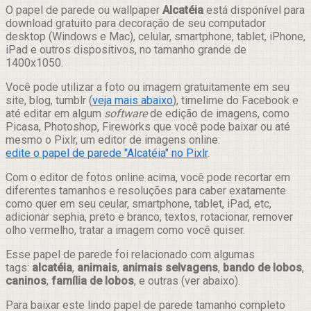
Compartilhar
O papel de parede ou wallpaper
Alcatéia
está disponível para
download gratuito para decoração de seu computador
desktop (Windows e Mac), celular, smartphone, tablet, iPhone,
iPad e outros dispositivos, no tamanho grande de
1400x1050.
Você pode utilizar a foto ou imagem gratuitamente em seu
site, blog, tumblr (
veja mais abaixo
), timelime do Facebook e
até editar em algum
software
de edição de imagens, como
Picasa, Photoshop, Fireworks que você pode baixar ou até
mesmo o Pixlr, um editor de imagens online:
edite o papel de parede "Alcatéia" no Pixlr
.
Com o editor de fotos online acima, você pode recortar em
diferentes tamanhos e resoluções para caber exatamente
como quer em seu ceular, smartphone, tablet, iPad, etc,
adicionar sephia, preto e branco, textos, rotacionar, remover
olho vermelho, tratar a imagem como você quiser.
Esse papel de parede foi relacionado com algumas
tags:
alcatéia
,
animais
,
animais selvagens
,
bando de lobos
,
caninos
,
família de lobos
, e outras (ver abaixo).
Para baixar este lindo papel de parede tamanho completo