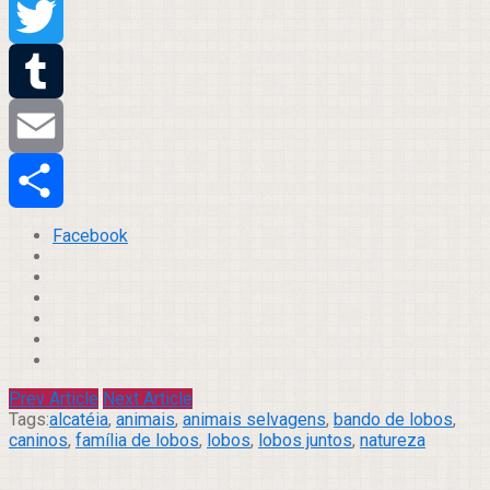
Pinterest
Twitter
Tumblr
Email
Compartilhar
Facebook
Prev Article
Next Article
Tags:
alcatéia
,
animais
,
animais selvagens
,
bando de lobos
,
caninos
,
família de lobos
,
lobos
,
lobos juntos
,
natureza