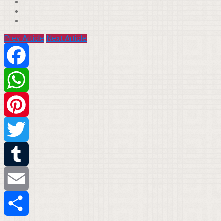
Prev Article
Next Article
Facebook
WhatsApp
Pinterest
Twitter
Tumblr
Email