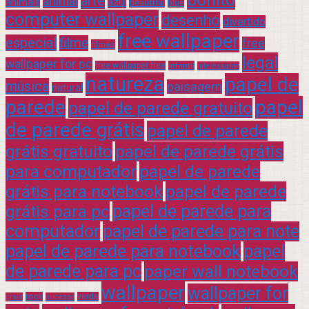
arte
animal
azul
animais
beautiful
blue
computer wallpaper
desenho
divertido
free wallpaper
especial
filme
free
filmes
legal
wallpaper for pc
free wallpaper free
infantil
interessante
natureza
papel de
música
paisagem
natural
parede
papel
papel de parede gratuito
de parede grátis
papel de parede
grátis gratuito
papel de parede grátis
para computador
papel de parede
grátis para notebook
papel de parede
grátis para pc
papel de parede para
computador
papel de parede para note
papel de parede para notebook
papel
de parede para pc
paper wall notebook
wallpaper
wallpaper for
rock
verde
praia
sucesso