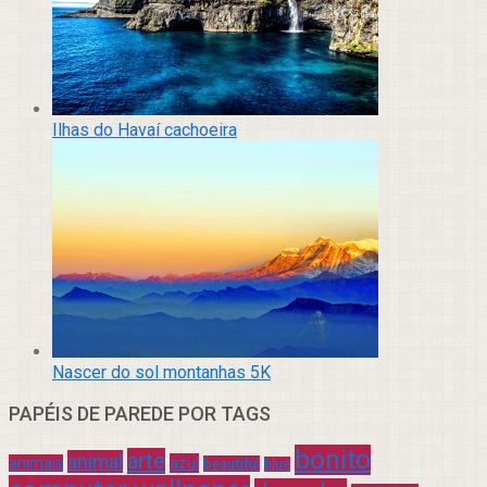
Ilhas do Havaí cachoeira
Nascer do sol montanhas 5K
PAPÉIS DE PAREDE POR TAGS
bonito
arte
animal
azul
animais
beautiful
blue