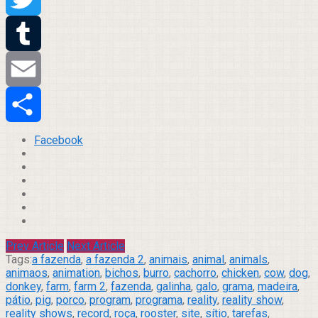
Twitter
Tumblr
Email
Compartilhar
Facebook
Prev Article
Next Article
Tags:
a fazenda
,
a fazenda 2
,
animais
,
animal
,
animals
,
animaos
,
animation
,
bichos
,
burro
,
cachorro
,
chicken
,
cow
,
dog
,
donkey
,
farm
,
farm 2
,
fazenda
,
galinha
,
galo
,
grama
,
madeira
,
pátio
,
pig
,
porco
,
program
,
programa
,
reality
,
reality show
,
reality shows
,
record
,
roça
,
rooster
,
site
,
sítio
,
tarefas
,