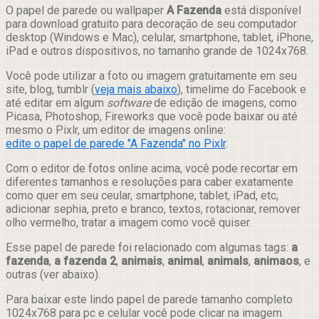
Compartilhar
O papel de parede ou wallpaper
A Fazenda
está disponível
para download gratuito para decoração de seu computador
desktop (Windows e Mac), celular, smartphone, tablet, iPhone,
iPad e outros dispositivos, no tamanho grande de 1024x768.
Você pode utilizar a foto ou imagem gratuitamente em seu
site, blog, tumblr (
veja mais abaixo
), timelime do Facebook e
até editar em algum
software
de edição de imagens, como
Picasa, Photoshop, Fireworks que você pode baixar ou até
mesmo o Pixlr, um editor de imagens online:
edite o papel de parede "A Fazenda" no Pixlr
.
Com o editor de fotos online acima, você pode recortar em
diferentes tamanhos e resoluções para caber exatamente
como quer em seu ceular, smartphone, tablet, iPad, etc,
adicionar sephia, preto e branco, textos, rotacionar, remover
olho vermelho, tratar a imagem como você quiser.
Esse papel de parede foi relacionado com algumas tags:
a
fazenda
,
a fazenda 2
,
animais
,
animal
,
animals
,
animaos
, e
outras (ver abaixo).
Para baixar este lindo papel de parede tamanho completo
1024x768 para pc e celular você pode clicar na imagem