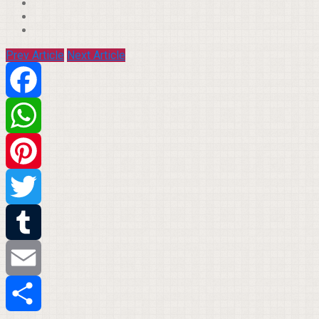
Prev Article
Next Article
Facebook
WhatsApp
Pinterest
Twitter
Tumblr
Email