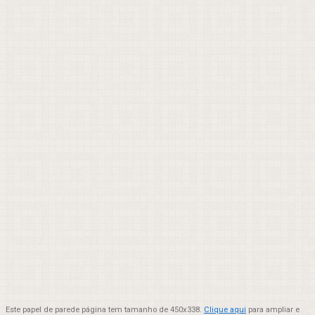
Este papel de parede página tem tamanho de 450x338.
Clique aqui
para ampliar e