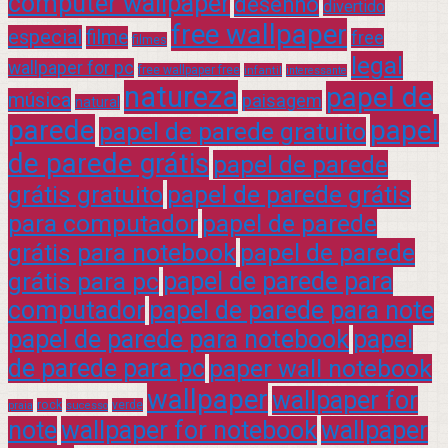
computer wallpaper
desenho
divertido
free wallpaper
especial
filme
free
filmes
legal
wallpaper for pc
free wallpaper free
infantil
interessante
natureza
papel de
música
paisagem
natural
parede
papel
papel de parede gratuito
de parede grátis
papel de parede
grátis gratuito
papel de parede grátis
para computador
papel de parede
grátis para notebook
papel de parede
grátis para pc
papel de parede para
computador
papel de parede para note
papel de parede para notebook
papel
de parede para pc
paper wall notebook
wallpaper
wallpaper for
rock
verde
praia
sucesso
note
wallpaper for notebook
wallpaper