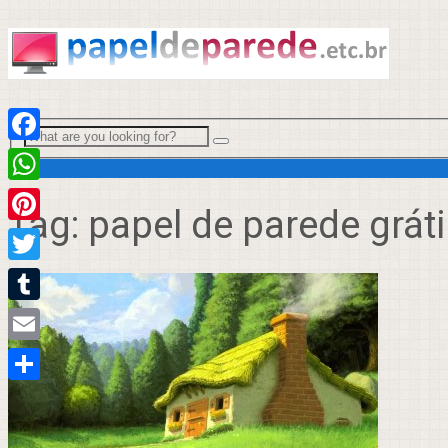
Facebook
Menu
WhatsApp
Tag:
papel de parede gráti
Pinterest
Twitter
Tumblr
Email
Compartilhar