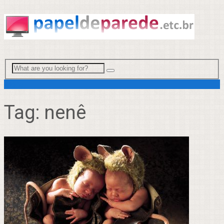
Menu
Tag:
nenê